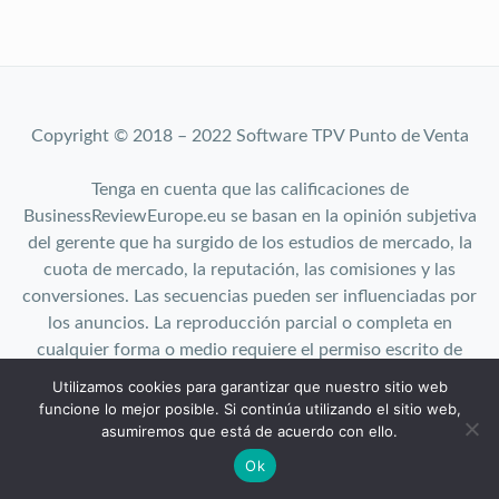
Copyright © 2018 – 2022 Software TPV Punto de Venta
Tenga en cuenta que las calificaciones de
BusinessReviewEurope.eu se basan en la opinión subjetiva
del gerente que ha surgido de los estudios de mercado, la
cuota de mercado, la reputación, las comisiones y las
conversiones. Las secuencias pueden ser influenciadas por
los anuncios. La reproducción parcial o completa en
cualquier forma o medio requiere el permiso escrito de
BusinessReviewEurope.eu.
Utilizamos cookies para garantizar que nuestro sitio web
Top 10 | About us | User agreement| Cookies | Privacy
funcione lo mejor posible. Si continúa utilizando el sitio web,
Policy
asumiremos que está de acuerdo con ello.
Ok